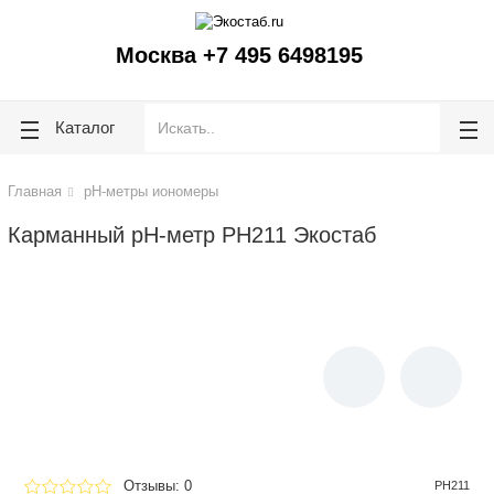
ose
ose
Москва +7 495 6498195
Каталог
Главная
pH-метры иономеры
Карманный рН-метр PH211 Экостаб
Отзывы: 0
PH211