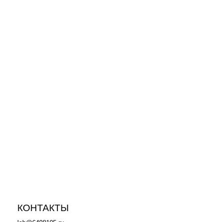
измерение pH в напитках
0
Портативный рН-метр PH231PW Экостаб
измерение pH чистой, питьевой воды
0
Карманный рН-метр, ОВП-метр PH103
Экостаб
0
КОНТАКТЫ