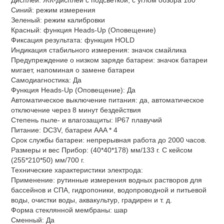
Синий: режим измерения
Зеленый: режим калибровки
Красный: функция Heads-Up (Оповещение)
Фиксация результата: функция HOLD
Индикация стабильного измерения: значок смайлика
Предупреждение о низком заряде батареи: значок батареи
мигает, напоминая о замене батареи
Самодиагностика: Да
Функция Heads-Up (Оповещение): Да
Автоматическое выключение питания: да, автоматическое
отключение через 8 минут бездействия
Степень пыле- и влагозащиты: IP67 плавучий
Питание: DC3V, батареи AAA * 4
Срок службы батареи: непрерывная работа до 2000 часов.
Размеры и вес Прибор: (40*40*178) мм/133 г. С кейсом
(255*210*50) мм/700 г.
Технические характеристики электрода:
Применение: рутинные измерения водных растворов для
бассейнов и СПА, гидропоники, водопроводной и питьевой
воды, очистки воды, аквакультур, градирен и т. д.
Форма стеклянной мембраны: шар
Сменный: Да