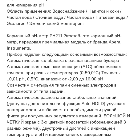
для измерения рН.
Область применения: Водоснабжение / Напитки и соки /
Чистая вода / Сточная вода / Чистая вода / Питьевая вода /
Экология / Экологический мониторинг
Карманный рН-метр PH211 Экостаб- это карманный pH-
метр, передовая премиальная модель от бренда Apera
Instruments.
Прибор наделён следующими основными возможностями:
Автоматическая калибровка с распознаванием буфера
Автоматическая темп. компенсация (ATC) обеспечивает
точность при разных температурах (0-50,0°C) Точность:
±0,01 pH, 0,5°C, диапазон: от -2,00 до 16,00 pH
Совместим с четырьмя типами сменных электродов в
зависимости от типа задачи.
Автоматическое распознавание стабильных значений
(доступна дополнительная функция Auto HOLD) улучшает
повторяемость и избавляет от необходимости ручной
фиксации полученных результатов измерений. БОЛЬШОЙ И
ЧЕТКИЙ экран с 3-х цветной подсветкой (обозначающей 3
разных режима), двустрочный дисплей с индикацией
температуры и рН и напоминаниях о завершенных