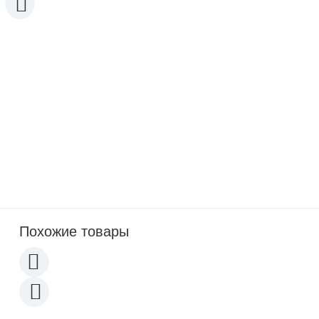
Кондуктометр TDS206 Экостаб карманный
0
p
Портативный рН-метр PH231PW Экостаб
измерение pH чистой, питьевой воды
0
p
Похожие товары