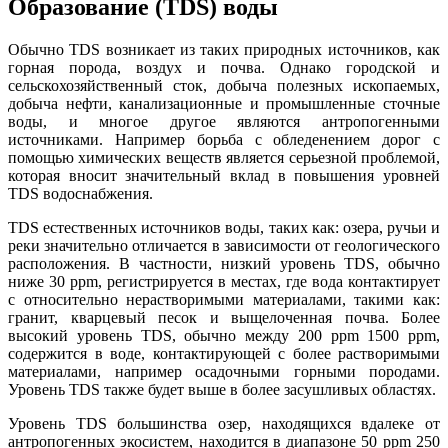
Образование (TDS) воды
Обычно TDS возникает из таких природных источников, как
горная порода, воздух и почва. Однако городской и
сельскохозяйственный сток, добыча полезных ископаемых,
добыча нефти, канализационные и промышленные сточные
воды, и многое другое являются антропогенными
источниками. Например борьба с обледенением дорог с
помощью химических веществ является серьезной проблемой,
которая вносит значительный вклад в повышения уровней
TDS водоснабжения.
TDS естественных источников воды, таких как: озера, ручьи и
реки значительно отличается в зависимости от геологического
расположения. В частности, низкий уровень TDS, обычно
ниже 30 ppm, регистрируется в местах, где вода контактирует
с относительно нерастворимыми материалами, такими как:
гранит, кварцевый песок и выщелоченная почва. Более
высокий уровень TDS, обычно между 200 ppm 1500 ppm,
содержится в воде, контактирующей с более растворимыми
материалами, например осадочными горными породами.
Уровень TDS также будет выше в более засушливых областях.
Уровень TDS большинства озер, находящихся вдалеке от
антропогенных экосистем, находится в диапазоне 50 ppm 250