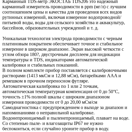
Карманный TDS-метр ЭКОСТАБ TDS206 это надежный
карманный измеритель проводимости в ppm (мг/л) с лучшим
соотношением цены и качества для проведения всех видов
рутинных измерений, включая измерение водопроводной/
питьевой воды, воды для сельского хозяйства и аквакультур,
бассейнов, образовательных учреждений и т. д.
Уникальная технология электрода проводимости с черным
платиновым покрытием обеспечивает точное и стабильное
измерение в широком диапазоне. Экран высокой четкости с
углом обзора 180?, двустрочным дисплеем для индикации
температуры и TDS, индикаторами автоматической
калибровки и стабильных показаний.
В полном комплекте прибор поставляется с калибровочными
растворами (1413 мкСм и 12,88 мСм), батарейками AAA и
ремешком в прочном переносном футляре.
Автоматическая калибровка по 1 или 2 точкам,
автоматическая температурная компенсация от 0 до 50°C,
точность ±1% полной шкалы с широким диапазоном
измерения проводимости от 0 до 20,00 мСм/см
Самодиагностика с предупреждением о выходе за диапазон и
напоминаниями о неправильной калибровке.
Водонепроницаемый и пыленепроницаемый, плавает на воде.
Со степенью пыле- и влагозащиты IP67 не нужно
беспокоиться, если случайно уроните прибор в воду.