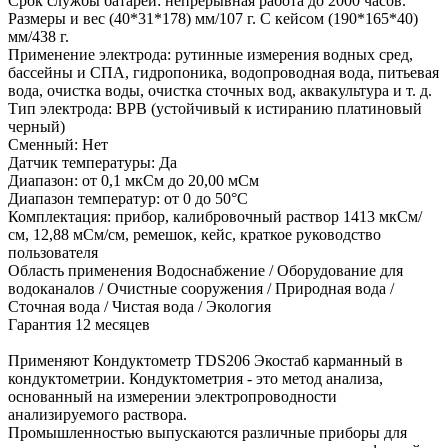
Срок службы батареи: непрерывная работа до 2000 часов.
Размеры и вес (40*31*178) мм/107 г. С кейсом (190*165*40)
мм/438 г.
Применение электрода: рутинные измерения водных сред,
бассейны и СПА, гидропоника, водопроводная вода, питьевая
вода, очистка воды, очистка сточных вод, аквакультура и т. д.
Тип электрода: BPB (устойчивый к истиранию платиновый
черный)
Сменный: Нет
Датчик температуры: Да
Диапазон: от 0,1 мкСм до 20,00 мСм
Диапазон температур: от 0 до 50°C
Комплектация: прибор, калибровочный раствор 1413 мкСм/
см, 12,88 мСм/см, ремешок, кейс, краткое руководство
пользователя
Область применения Водоснабжение / Оборудование для
водоканалов / Очистные сооружения / Природная вода /
Сточная вода / Чистая вода / Экология
Гарантия 12 месяцев
Применяют Кондуктометр TDS206 Экостаб карманный в
кондуктометрии. Кондуктометрия - это метод анализа,
основанный на измерении электропроводности
анализируемого раствора.
Промышленностью выпускаются различные приборы для