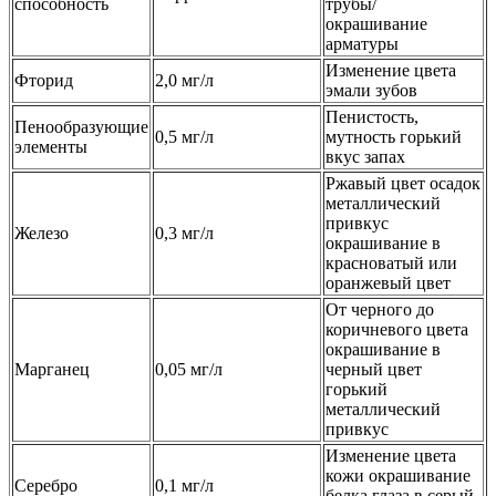
способность
трубы/
окрашивание
арматуры
Изменение цвета
Фторид
2,0 мг/л
эмали зубов
Пенистость,
Пенообразующие
0,5 мг/л
мутность горький
элементы
вкус запах
Ржавый цвет осадок
металлический
привкус
Железо
0,3 мг/л
окрашивание в
красноватый или
оранжевый цвет
От черного до
коричневого цвета
окрашивание в
Марганец
0,05 мг/л
черный цвет
горький
металлический
привкус
Изменение цвета
кожи окрашивание
Серебро
0,1 мг/л
белка глаза в серый