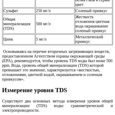
цвет
Сульфат
250 мг/л
Соленый привкус
Жесткость
Общая
отложения цветная
минерализация
500 мг/л
вода окрашивание
(TDS)
соленый привкус
Металлический
Цинк
5 мг/л
привкус
Основываясь на перечне вторичных загрязняющих веществ,
предоставленном Агентством охраны окружающей среды
(EPA), рекомендуется, чтобы уровень TDS воды был ниже 500
ppm. Вода, уровень общей минерализации (TDS) которой
превышает это значение, характеризуется «жесткостью,
отложениями, цветной водой, окрашиванием и соленым
привкусом».
Измерение уровня TDS
Существует два основных метода измерения уровня общей
минерализации (TDS) воды: гравиметрический и
электропроводности.