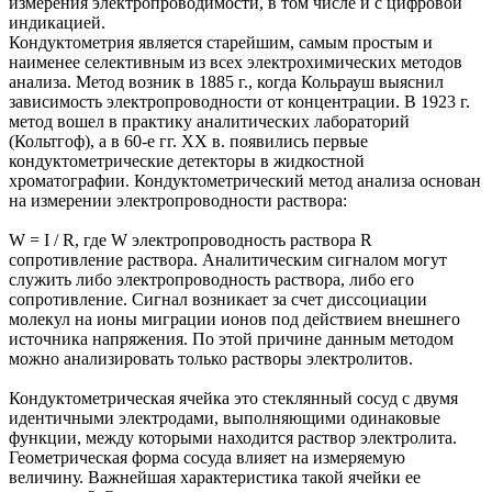
измерения электропроводимости, в том числе и с цифровой
индикацией.
Кондуктометрия является старейшим, самым простым и
наименее селективным из всех электрохимических методов
анализа. Метод возник в 1885 г., когда Кольрауш выяснил
зависимость электропроводности от концентрации. В 1923 г.
метод вошел в практику аналитических лабораторий
(Кольтгоф), а в 60-е гг. ХХ в. появились первые
кондуктометрические детекторы в жидкостной
хроматографии. Кондуктометрический метод анализа основан
на измерении электропроводности раствора:
W = I / R, где W электропроводность раствора R
сопротивление раствора. Аналитическим сигналом могут
служить либо электропроводность раствора, либо его
сопротивление. Сигнал возникает за счет диссоциации
молекул на ионы миграции ионов под действием внешнего
источника напряжения. По этой причине данным методом
можно анализировать только растворы электролитов.
Кондуктометрическая ячейка это стеклянный сосуд с двумя
идентичными электродами, выполняющими одинаковые
функции, между которыми находится раствор электролита.
Геометрическая форма сосуда влияет на измеряемую
величину. Важнейшая характеристика такой ячейки ее