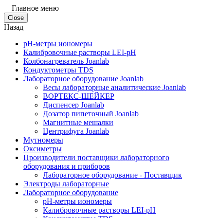
Главное меню
Close
Назад
pH-метры иономеры
Калибровочные растворы LEI-pH
Колбонагреватель Joanlab
Кондуктометры TDS
Лабораторное оборудование Joanlab
Весы лабораторные аналитические Joanlab
ВОРТЕКС-ШЕЙКЕР
Диспенсер Joanlab
Дозатор пипеточный Joanlab
Магнитные мешалки
Центрифуга Joanlab
Мутномеры
Оксиметры
Производители поставщики лабораторного
оборудования и приборов
Лабораторное оборудование - Поставщик
Электроды лабораторные
Лабораторное оборудование
pH-метры иономеры
Калибровочные растворы LEI-pH