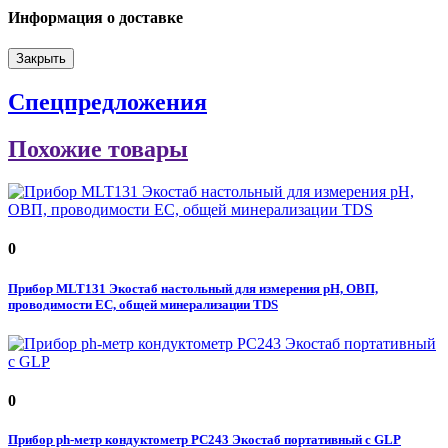
Информация о доставке
Закрыть
Спецпредложения
Похожие товары
0
Прибор MLT131 Экостаб настольный для измерения рН, ОВП,
проводимости EC, общей минерализации TDS
0
Прибор ph-метр кондуктометр PC243 Экостаб портативный с GLP