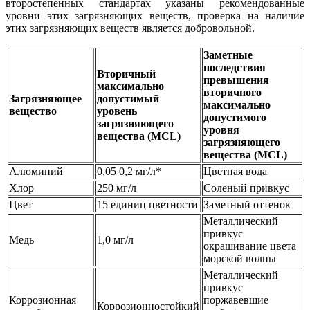
второстепенных стандартах указаны рекомендованные
уровни этих загрязняющих веществ, проверка на наличие
этих загрязняющих веществ является добровольной.
Заметные
последствия
Вторичный
превышения
максимально
вторичного
Загрязняющее
допустимый
максимально
вещество
уровень
допустимого
загрязняющего
уровня
вещества (MCL)
загрязняющего
вещества (MCL)
Алюминий
0,05 0,2 мг/л*
Цветная вода
Хлор
250 мг/л
Соленый привкус
Цвет
15 единиц цветности
Заметный оттенок
Металлический
привкус
Медь
1,0 мг/л
окрашивание цвета
морской волны
Металлический
привкус
Коррозионная
поржавевшие
Коррозионностойкий