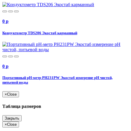
0
p
Кондуктометр TDS206 Экостаб карманный
0
p
Портативный рН-метр PH231PW Экостаб измерение pH чистой,
питьевой воды
×
Close
Таблица размеров
Закрыть
×
Close