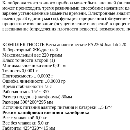
Калибровка этого точного прибора может быть внешней (внешн
может происходить тремя различными способами: нажатием кл
заранее установленные моменты времени. Электронные анали
имеют до 24 единиц массы), функция тарирования (обнуление 
процентное взвешивание (осуществление измерений в процент
взвешивание (определения плотности веществ), возможность 
КОМПЛЕКТНОСТЬ Весы аналитические FA2204 Joanlab 220 г
Лабораторный ЖК-дисплей
Максимальный вес 220 грамм
Класс точности второй (1)
Минимальное показание 0,01 мг
Точность 0,0001 г
Повторяемость ± 0,0002 г
Ошибка линейности ±0,0003 гр
Время стабильности ?3 с
Рабочая темп. 15? ~ 35?
Размер поддона (платформы) 80мм
Размеры 300*200*295 мм
Источник питания адаптер питания и батареки 1,5 В*4
Режим калибровки внешняя калибровка
Вес с упаковкой 6,0 кг
Вес без упаковки 5,0 кг
Габариты 425*320*415 мм