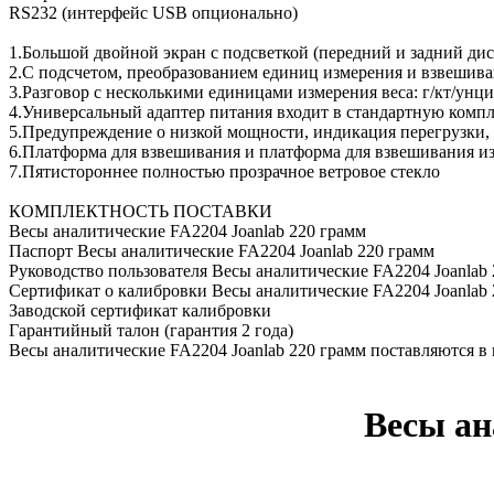
RS232 (интерфейс USB опционально)
1.Большой двойной экран с подсветкой (передний и задний дис
2.С подсчетом, преобразованием единиц измерения и взвешив
3.Разговор с несколькими единицами измерения веса: г/кт/унция
4.Универсальный адаптер питания входит в стандартную комп
5.Предупреждение о низкой мощности, индикация перегрузки,
6.Платформа для взвешивания и платформа для взвешивания и
7.Пятистороннее полностью прозрачное ветровое стекло
КОМПЛЕКТНОСТЬ ПОСТАВКИ
Весы аналитические FA2204 Joanlab 220 грамм
Паспорт Весы аналитические FA2204 Joanlab 220 грамм
Руководство пользователя Весы аналитические FA2204 Joanlab 
Сертификат о калибровки Весы аналитические FA2204 Joanlab 
Заводской сертификат калибровки
Гарантийный талон (гарантия 2 года)
Весы аналитические FA2204 Joanlab 220 грамм поставляются в
Весы ан