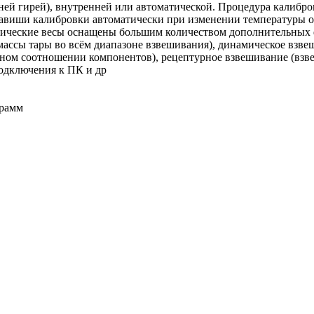
ей гирей), внутренней или автоматической. Процедура калибро
авиши калибровки автоматически при изменении температуры о
тические весы оснащены большим количеством дополнительных 
массы тары во всём диапазоне взвешивания), динамическое взв
ном соотношении компонентов), рецептурное взвешивание (взв
подключения к ПК и др
рамм