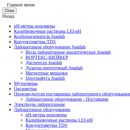
Главное меню
Close
Назад
pH-метры иономеры
Калибровочные растворы LEI-pH
Колбонагреватель Joanlab
Кондуктометры TDS
Лабораторное оборудование Joanlab
Весы лабораторные аналитические Joanlab
ВОРТЕКС-ШЕЙКЕР
Диспенсер Joanlab
Дозатор пипеточный Joanlab
Магнитные мешалки
Центрифуга Joanlab
Мутномеры
Оксиметры
Производители поставщики лабораторного оборудования
Лабораторное оборудование - Поставщик
Электроды лабораторные
Лабораторное оборудование
pH-метры иономеры
Калибровочные растворы LEI-pH
Кондуктометры TDS