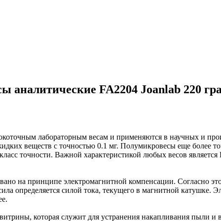
сы аналитические FA2204 Joanlab 220 гр
ысокоточным лабораторным весам и применяются в научных и пр
ких веществ с точностью 0.1 мг. Полумикровесы еще более точн
 класс точности. Важной характеристикой любых весов являетс
вано на принципе электромагнитной компенсации. Согласно это
ла определяется силой тока, текущего в магнитной катушке. Эл
ее.
витрины, которая служит для устранения накапливания пыли и 